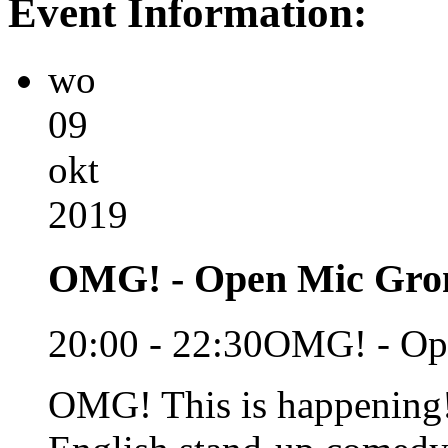
Event Information:
wo
09
okt
2019
OMG! - Open Mic Gro
20:00 - 22:30
OMG! - Op
OMG! This is happening! 