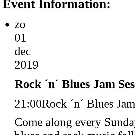
Event Information:
zo
01
dec
2019
Rock ´n´ Blues Jam Ses
21:00
Rock ´n´ Blues Jam
Come along every Sunday 